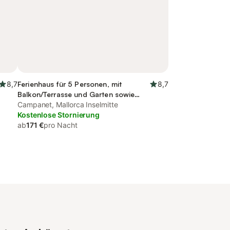
8,7
Ferienhaus für 5 Personen, mit
8,7
Balkon/Terrasse und Garten sowie
Pool
Campanet, Mallorca Inselmitte
Kostenlose Stornierung
ab
171 €
pro Nacht