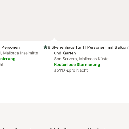
4 Personen
8,6
Ferienhaus für 11 Personen, mit Balkon
l, Mallorca Inselmitte
und Garten
rnierung
Son Servera, Mallorcas Küste
ht
Kostenlose Stornierung
ab
117 €
pro Nacht