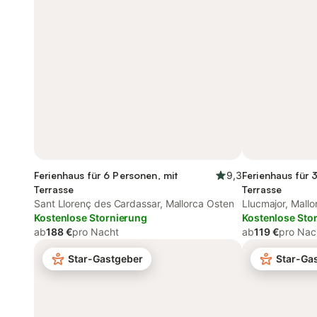
Ferienhaus für 6 Personen, mit
9,3
Ferienhaus für 
Terrasse
Terrasse
Sant Llorenç des Cardassar, Mallorca Osten
Llucmajor, Mall
Kostenlose Stornierung
Kostenlose Sto
ab
188 €
pro Nacht
ab
119 €
pro Nac
Star-Gastgeber
Star-Ga