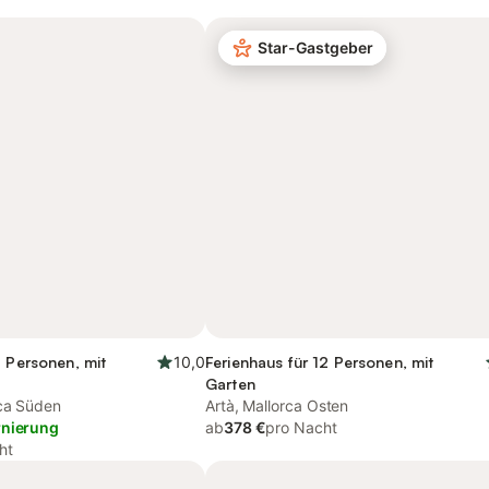
Star-Gastgeber
5 Personen, mit
10,0
Ferienhaus für 12 Personen, mit
Garten
rca Süden
Artà, Mallorca Osten
rnierung
ab
378 €
pro Nacht
ht