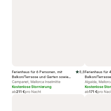
Ferienhaus für 6 Personen, mit
8,8
Ferienhaus für 
Balkon/Terrasse und Garten sowie
Balkon/Terrass
Pool
Campanet, Mallorca Inselmitte
Algaida, Mallorc
Kostenlose Stornierung
Kostenlose Sto
ab
211 €
pro Nacht
ab
171 €
pro Nac