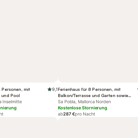
4 Personen, mit
9,1
Ferienhaus für 8 Personen, mit
e und Pool
Balkon/Terrasse und Garten sowie
a Inselmitte
Pool
Sa Pobla, Mallorca Norden
rnierung
Kostenlose Stornierung
ht
ab
287 €
pro Nacht