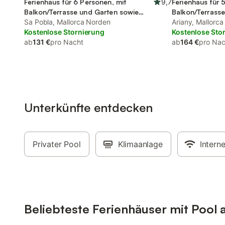
Ferienhaus für 6 Personen, mit
9,7
Ferienhaus für 
Balkon/Terrasse und Garten sowie
Balkon/Terrass
Pool
Sa Pobla, Mallorca Norden
Pool
Ariany, Mallorca
Kostenlose Stornierung
Kostenlose Sto
ab
131 €
pro Nacht
ab
164 €
pro Nac
Unterkünfte entdecken
Privater Pool
Klimaanlage
Interne
Beliebteste Ferienhäuser mit Pool 