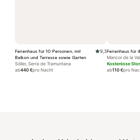
Ferienhaus für 10 Personen, mit
9,3
Ferienhaus für 
Balkon und Terrasse sowie Garten
Mancor de la Val
Sóller, Serra de Tramuntana
Kostenlose Sto
ab
440 €
pro Nacht
ab
110 €
pro Nac