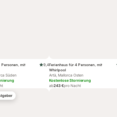
3 Personen, mit
9,4
Ferienhaus für 4 Personen, mit
Whirlpool
orca Süden
Artà, Mallorca Osten
rnierung
Kostenlose Stornierung
ht
ab
243 €
pro Nacht
stgeber