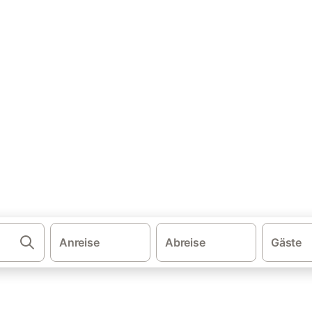
·
·
ien
Sonnenfinsternis 2026
Ferienhäuser mit Pool auf Mallorca
Pool auf Mallorca mieten
ol. Vergleichen und buchen Sie zum besten Preis!
Anreise
Abreise
Gäste