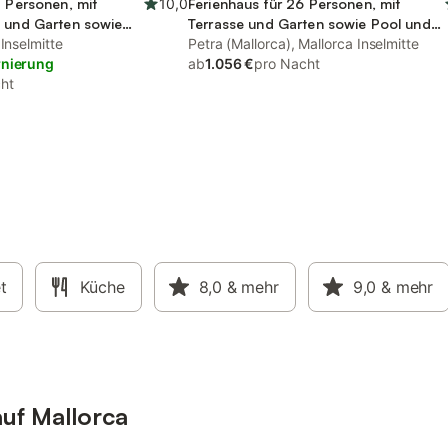
5 Personen, mit
10,0
Ferienhaus für 26 Personen, mit
e und Garten sowie
Terrasse und Garten sowie Pool und
 Inselmitte
Ausblick
Petra (Mallorca), Mallorca Inselmitte
rnierung
ab
1.056 €
pro Nacht
ht
t
Küche
8,0
& mehr
9,0
& mehr
auf Mallorca