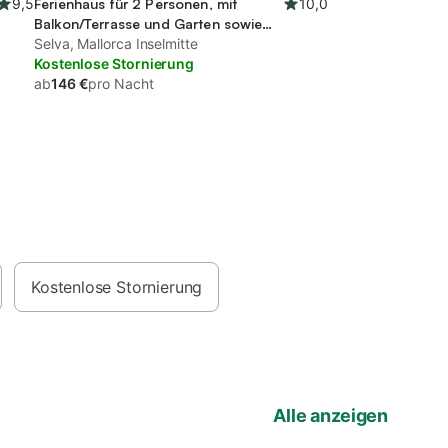
9,5
Ferienhaus für 2 Personen, mit
10,0
Balkon/Terrasse und Garten sowie
Pool
Selva, Mallorca Inselmitte
Kostenlose Stornierung
ab
146 €
pro Nacht
Kostenlose Stornierung
Alle anzeigen