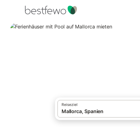
·
Ferienhäuser und Ferienwohnungen
Span
Ferienhäuser mit 
8.528 Unterkünfte für Ferienhäuser mit Po
Reiseziel