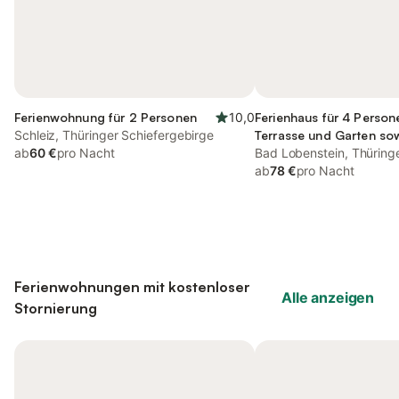
Ferienwohnung für 2 Personen
10,0
Ferienhaus für 4 Person
Schleiz, Thüringer Schiefergebirge
Terrasse und Garten so
ab
60 €
pro Nacht
Ausblick
Bad Lobenstein, Thüring
Schiefergebirge
ab
78 €
pro Nacht
Ferienwohnungen mit kostenloser
Alle anzeigen
Stornierung