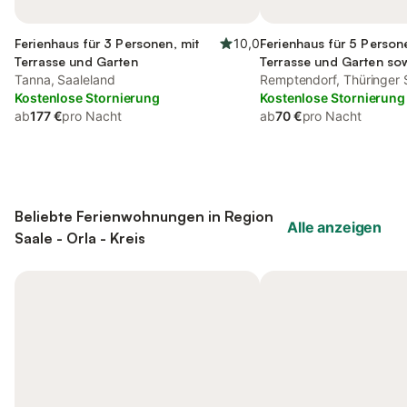
Ferienhaus für 3 Personen, mit
10,0
Ferienhaus für 5 Person
Terrasse und Garten
Terrasse und Garten so
Tanna, Saaleland
Ausblick
Remptendorf, Thüringer 
Kostenlose Stornierung
Kostenlose Stornierung
ab
177 €
pro Nacht
ab
70 €
pro Nacht
Beliebte Ferienwohnungen in Region
Alle anzeigen
Saale - Orla - Kreis