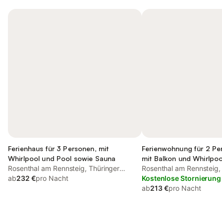
Ferienhaus für 3 Personen, mit
Ferienwohnung für 2 Pe
Whirlpool und Pool sowie Sauna
mit Balkon und Whirlpoo
Rosenthal am Rennsteig, Thüringer
Pool und Sauna
Rosenthal am Rennsteig,
Schiefergebirge
ab
232 €
pro Nacht
Schiefergebirge
Kostenlose Stornierung
ab
213 €
pro Nacht