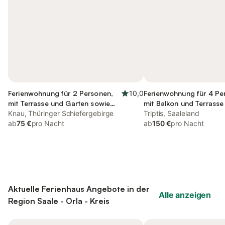
Ferienwohnung für 2 Personen,
10,0
Ferienwohnung für 4 Pe
mit Terrasse und Garten sowie
mit Balkon und Terrasse
Sauna
Knau, Thüringer Schiefergebirge
Garten und Sauna
Triptis, Saaleland
ab
75 €
pro Nacht
ab
150 €
pro Nacht
Aktuelle Ferienhaus Angebote in der
Alle anzeigen
Region Saale - Orla - Kreis