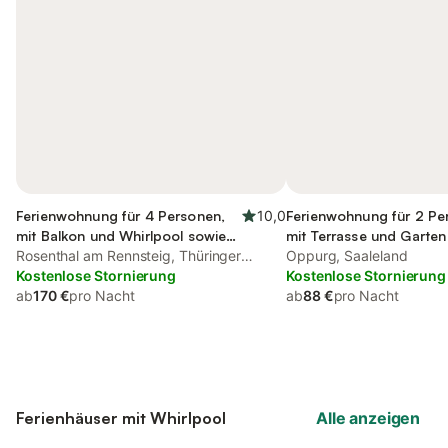
Ferienwohnung für 4 Personen,
10,0
Ferienwohnung für 2 Pe
mit Balkon und Whirlpool sowie
mit Terrasse und Garten
Pool und Sauna
Rosenthal am Rennsteig, Thüringer
Ausblick
Oppurg, Saaleland
Schiefergebirge
Kostenlose Stornierung
Kostenlose Stornierung
ab
170 €
pro Nacht
ab
88 €
pro Nacht
Ferienhäuser mit Whirlpool
Alle anzeigen