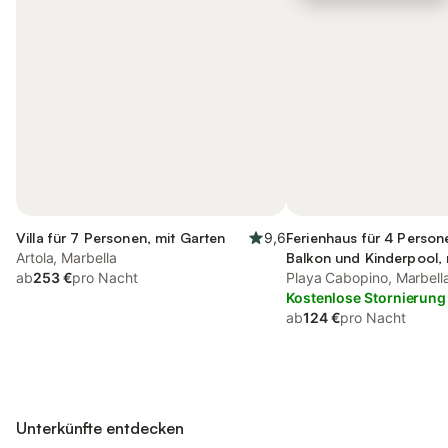
Villa für 7 Personen, mit Garten
9,6
Ferienhaus für 4 Person
Artola, Marbella
Balkon und Kinderpool, 
ab
253 €
pro Nacht
Haustier
Playa Cabopino, Marbell
Kostenlose Stornierung
ab
124 €
pro Nacht
Unterkünfte entdecken