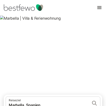
Marbella | Villa &
Ferienwohnung
536 Unterkünfte für Villen. Vergleichen und buchen Sie zum
besten Preis!
Reiseziel
Marbella, Spanien