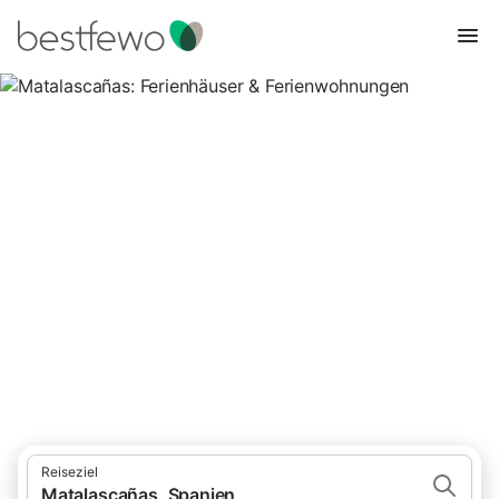
Matalascañas: Ferienhäuser &
Ferienwohnungen
Vergleichen Sie 20 Unterkünfte in Matalascañas und buchen Sie
zum besten Preis!
Reiseziel
Matalascañas, Spanien