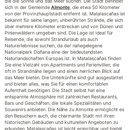
die die Sonne und das Meer suchen. Die Stadt befindet
sich in der Gemeinde
Almonte
, die etwa 50 Kilometer
von der Provinzhauptstadt entfernt ist. Matalascañas ist
bekannt für seine langen, unberührten Strände, die sich
über mehrere Kilometer erstrecken und von Dünen und
Pinienwäldern umgeben sind. Die Lage ist ideal für
Reisende, die sowohl Strandurlaub als auch
Naturerlebnisse suchen, da der nahegelegene
Nationalpark Doñana eine der bedeutendsten
Naturlandschaften Europas ist. In Matalascañas finden
Sie eine Vielzahl von Apartments und Ferienvillen, die
oft in Strandnähe liegen und einen herrlichen Blick auf
das Meer bieten. Die Unterkünfte sind gut ausgestattet
und bieten alles, was Sie für einen komfortablen
Aufenthalt benötigen. Die Stadt selbst hat eine
entspannte Atmosphäre mit zahlreichen Restaurants,
Bars und Geschäften, die lokale Spezialitäten und
Souvenirs anbieten. Die Nähe zu Almonte ermöglicht es
den Besuchern auch, die charmante Stadt mit ihren
historischen Gebäuden und kulturellen Angeboten zu
erkunden. Matalascañas ist leicht erreichbar und bietet