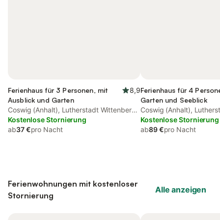
Ferienhaus für 3 Personen, mit
8,9
Ferienhaus für 4 Person
Ausblick und Garten
Garten und Seeblick
Coswig (Anhalt), Lutherstadt Wittenberg
Coswig (Anhalt), Luthers
und Umgebung
Kostenlose Stornierung
und Umgebung
Kostenlose Stornierung
ab
37 €
pro Nacht
ab
89 €
pro Nacht
Ferienwohnungen mit kostenloser
Alle anzeigen
Stornierung