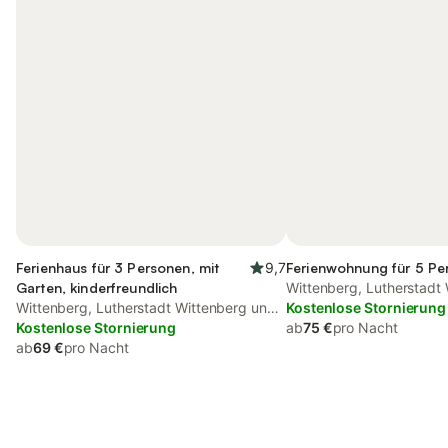
Ferienhaus für 3 Personen, mit
9,7
Ferienwohnung für 5 Pe
Garten, kinderfreundlich
Wittenberg, Lutherstadt
Wittenberg, Lutherstadt Wittenberg und
Umgebung
Kostenlose Stornierung
Umgebung
Kostenlose Stornierung
ab
75 €
pro Nacht
ab
69 €
pro Nacht