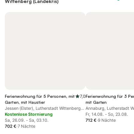
Wittenberg (Landekris)
Ferienwohnung für 5 Personen, mit
7,0
Ferienwohnung für 3 Pe
Garten, mit Haustier
mit Garten
Jessen (Elster), Lutherstadt Wittenberg
Annaburg, Lutherstadt W
und Umgebung
Kostenlose Stornierung
Umgebung
Fr, 14.08. - So, 23.08.
Sa, 26.09. - Sa, 03.10.
712 €
·
9 Nächte
702 €
·
7 Nächte