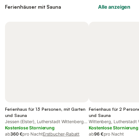
Ferienhäuser mit Sauna
Alle anzeigen
Ferienhaus für 13 Personen, mit Garten
Ferienhaus für 2 Person
und Sauna
und Sauna
Jessen (Elster), Lutherstadt Wittenberg
Wittenberg, Lutherstadt
und Umgebung
Kostenlose Stornierung
Umgebung
Kostenlose Stornierung
ab
360 €
pro Nacht
Erstbucher-Rabatt
ab
96 €
pro Nacht