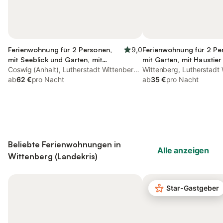
Ferienwohnung für 2 Personen,
9,0
Ferienwohnung für 2 Pe
mit Seeblick und Garten, mit
mit Garten, mit Haustier
Haustier
Coswig (Anhalt), Lutherstadt Wittenberg
Wittenberg, Lutherstadt
und Umgebung
ab
62 €
pro Nacht
Umgebung
ab
35 €
pro Nacht
Beliebte Ferienwohnungen in
Alle anzeigen
Wittenberg (Landekris)
Star-Gastgeber