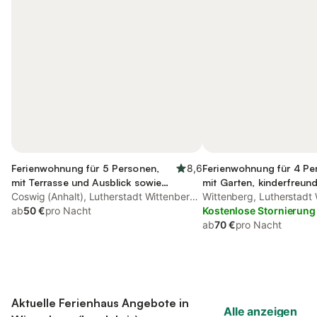
Ferienwohnung für 5 Personen,
8,6
Ferienwohnung für 4 Pe
mit Terrasse und Ausblick sowie
mit Garten, kinderfreund
Garten, kinderfreundlich
Coswig (Anhalt), Lutherstadt Wittenberg
Wittenberg, Lutherstadt
und Umgebung
ab
50 €
pro Nacht
Umgebung
Kostenlose Stornierung
ab
70 €
pro Nacht
Aktuelle Ferienhaus Angebote in
Alle anzeigen